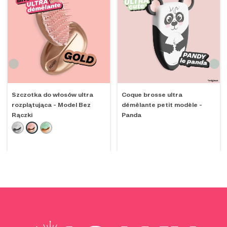
Szczotka do włosów ultra
Coque brosse ultra
rozplątująca – Model Bez
démêlante petit modèle -
Rączki
Panda